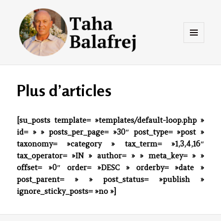
Menu
et
widgets
Taha Balafrej Blog
Plus d’articles
[su_posts template= »templates/default-loop.php »
id= » » posts_per_page= »30″ post_type= »post »
taxonomy= »category » tax_term= »1,3,4,16″
tax_operator= »IN » author= » » meta_key= » »
offset= »0″ order= »DESC » orderby= »date »
post_parent= » » post_status= »publish »
ignore_sticky_posts= »no »]