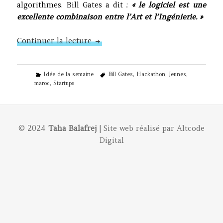
algorithmes. Bill Gates a dit :
« le logiciel est une
excellente combinaison entre l’Art et l’Ingénierie. »
N°259 – Les Startups au Maroc
Continuer la lecture
Categories
Tags
Idée de la semaine
Bill Gates
,
Hackathon
,
Jeunes
,
maroc
,
Startups
© 2024
Taha Balafrej
| Site web réalisé par
Altcode
Digital