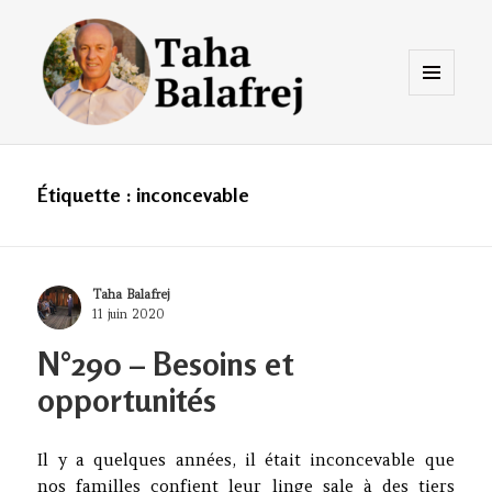
Menu
et
widgets
Taha Balafrej Blog
Étiquette :
inconcevable
Author
Taha Balafrej
Posted
11 juin 2020
on
N°290 – Besoins et
opportunités
Il y a quelques années, il était inconcevable que
nos familles confient leur linge sale à des tiers