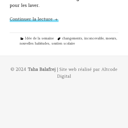
pour les laver.
N°290 – Besoins et opportunités
Continuer la lecture
Categories
Tags
Idée de la semaine
changements
,
inconcevable
,
moeurs
,
nouvelles habitudes
,
soutien scolaire
© 2024
Taha Balafrej
| Site web réalisé par
Altcode
Digital