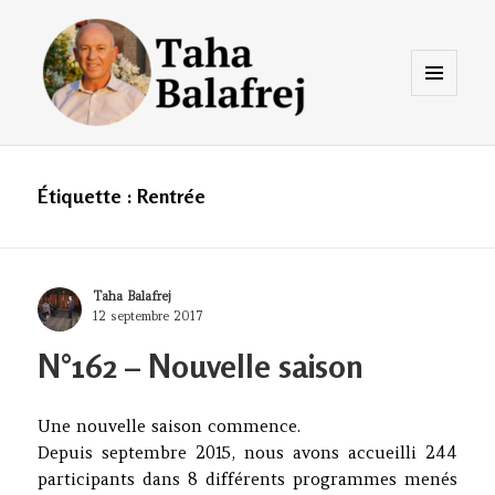
Menu
et
widgets
Taha Balafrej Blog
Étiquette :
Rentrée
Author
Taha Balafrej
Posted
12 septembre 2017
on
N°162 – Nouvelle saison
Une nouvelle saison commence.
Depuis septembre 2015, nous avons accueilli 244
participants dans 8 différents programmes menés