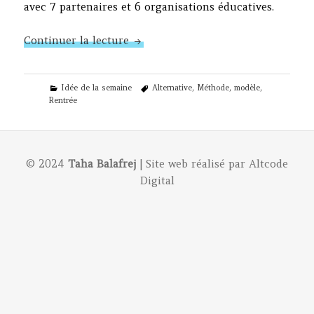
avec 7 partenaires et 6 organisations éducatives.
N°162 – Nouvelle saison
Continuer la lecture
Categories
Tags
Idée de la semaine
Alternative
,
Méthode
,
modèle
,
Rentrée
© 2024
Taha Balafrej
| Site web réalisé par
Altcode
Digital