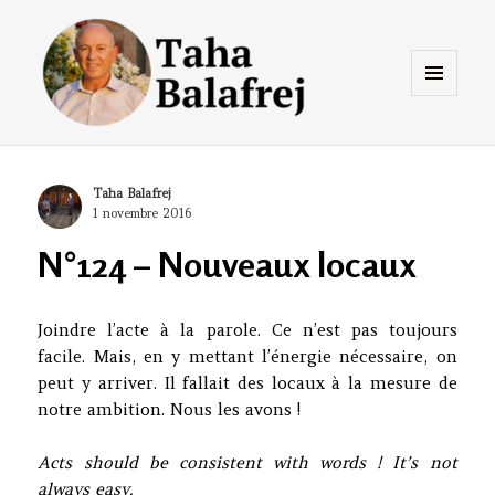
Menu
et
widgets
Taha Balafrej Blog
Author
Taha Balafrej
Posted
1 novembre 2016
on
N°124 – Nouveaux locaux
Joindre l’acte à la parole. Ce n’est pas toujours
facile. Mais, en y mettant l’énergie nécessaire, on
peut y arriver. Il fallait des locaux à la mesure de
notre ambition. Nous les avons !
Acts should be consistent with words ! It’s not
always easy.