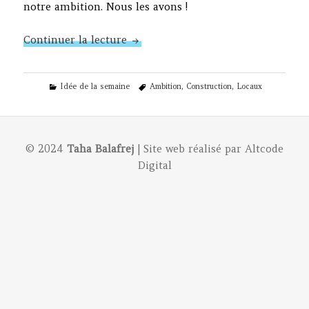
notre ambition. Nous les avons !
N°124 – Nouveaux locaux
Continuer la lecture
Categories
Tags
Idée de la semaine
Ambition
,
Construction
,
Locaux
© 2024
Taha Balafrej
| Site web réalisé par
Altcode
Digital