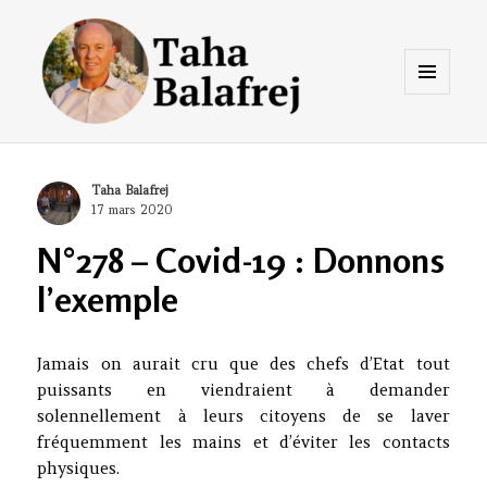
Menu
et
widgets
Taha Balafrej Blog
Author
Taha Balafrej
Posted
17 mars 2020
on
N°278 – Covid-19 : Donnons
l’exemple
Jamais on aurait cru que des chefs d’Etat tout
puissants en viendraient à demander
solennellement à leurs citoyens de se laver
fréquemment les mains et d’éviter les contacts
physiques.