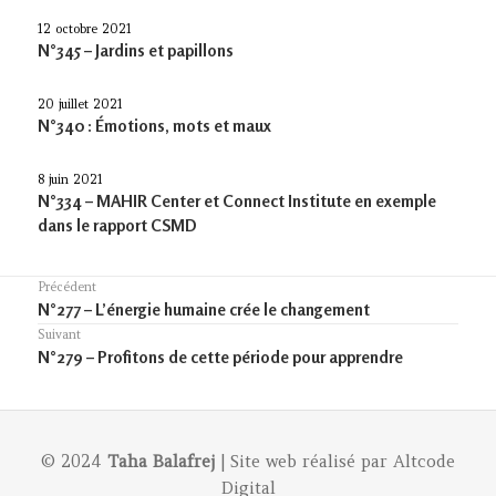
12 octobre 2021
N°345 – Jardins et papillons
20 juillet 2021
N°340 : Émotions, mots et maux
8 juin 2021
N°334 – MAHIR Center et Connect Institute en exemple
dans le rapport CSMD
Navigation
Précédent
Previous
N°277 – L’énergie humaine crée le changement
de
post:
Suivant
l’article
Article
N°279 – Profitons de cette période pour apprendre
suivant :
© 2024
Taha Balafrej
| Site web réalisé par
Altcode
Digital