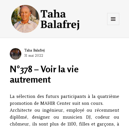
Menu
et
widgets
Taha Balafrej Blog
Author
Taha Balafrej
Posted
31 mai 2022
on
N°378 – Voir la vie
autrement
La sélection des futurs participants à la quatrième
promotion de MAHIR Center suit son cours.
Architecte ou ingénieur, employé ou récemment
diplômé, designer ou musicien DJ, codeur ou
chômeur, ils sont plus de 1100, filles et garçons, à