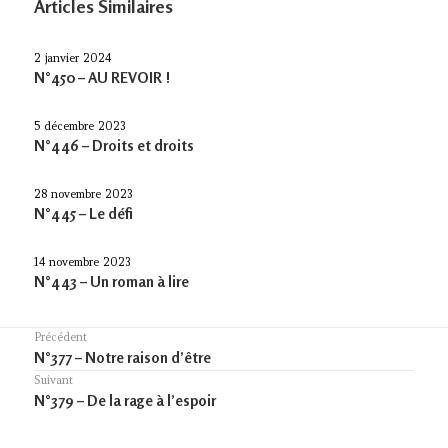
Articles Similaires
2 janvier 2024
N°450 – AU REVOIR !
5 décembre 2023
N°446 – Droits et droits
28 novembre 2023
N°445 – Le défi
14 novembre 2023
N°443 – Un roman à lire
Navigation
Précédent
Previous
N°377 – Notre raison d’être
de
post:
Suivant
l’article
Article
N°379 – De la rage à l’espoir
suivant :