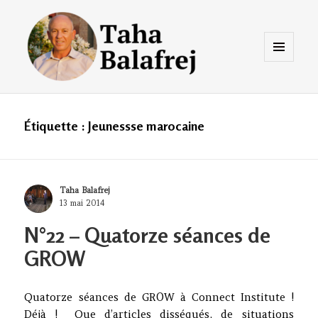
Menu
et
widgets
Taha Balafrej Blog
Étiquette :
Jeunessse marocaine
Author
Taha Balafrej
Posted
13 mai 2014
on
N°22 – Quatorze séances de
GROW
Quatorze séances de GROW à Connect Institute !
Déjà ! Que d’articles disséqués, de situations