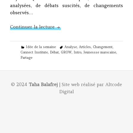
analysées, de débats suscités, de changements
observés…
N°22 – Quatorze séances de GROW
Continuer la lecture
Categories
Tags
Idée de la semaine
Analyse
,
Articles
,
Changement
,
Connect Institute
,
Débat
,
GROW
,
Intro
,
Jeunessse marocaine
,
Partage
© 2024
Taha Balafrej
| Site web réalisé par
Altcode
Digital