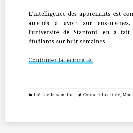
L’intelligence des apprenants est cond
amenés à avoir sur eux-mêmes.
l’université de Stanford, en a fait
étudiants sur huit semaines.
N°78 – L’intellig
Continuer la lecture
Categories
Tags
Idée de la semaine
Connect Institute
,
Mme