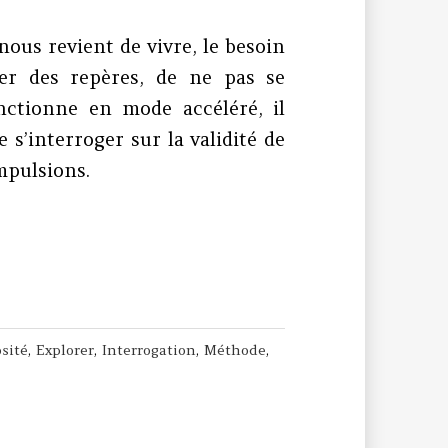
ous revient de vivre, le besoin
er des repères, de ne pas se
nctionne en mode accéléré, il
e s’interroger sur la validité de
impulsions.
tout de même !
osité
,
Explorer
,
Interrogation
,
Méthode
,