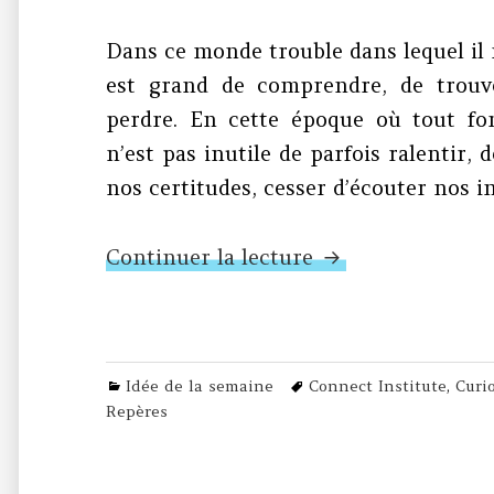
Dans ce monde trouble dans lequel il n
est grand de comprendre, de trouv
perdre. En cette époque où tout fo
n’est pas inutile de parfois ralentir, d
nos certitudes, cesser d’écouter nos 
N°44 – Essayons 
Continuer la lecture
Categories
Tags
Idée de la semaine
Connect Institute
,
Curi
Repères