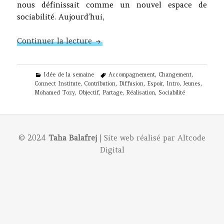
nous définissait comme un nouvel espace de
sociabilité. Aujourd’hui,
N°129 – Tozy : trois ans après
Continuer la lecture
Categories
Tags
Idée de la semaine
Accompagnement
,
Changement
,
Connect Institute
,
Contribution
,
Diffusion
,
Espoir
,
Intro
,
Jeunes
,
Mohamed Tozy
,
Objectif
,
Partage
,
Réalisation
,
Sociabilité
© 2024
Taha Balafrej
| Site web réalisé par
Altcode
Digital