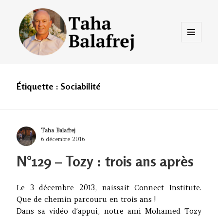
Menu
et
widgets
Taha Balafrej Blog
Étiquette :
Sociabilité
Author
Taha Balafrej
Posted
6 décembre 2016
on
N°129 – Tozy : trois ans après
Le 3 décembre 2013, naissait Connect Institute.
Que de chemin parcouru en trois ans !
Dans sa vidéo d’appui, notre ami Mohamed Tozy