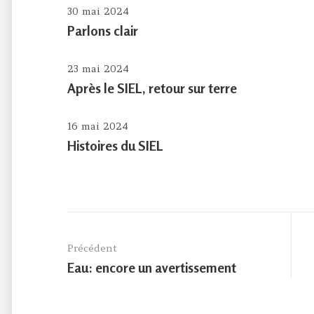
30 mai 2024
Parlons clair
23 mai 2024
Après le SIEL, retour sur terre
16 mai 2024
Histoires du SIEL
Navigation
de
Précédent
l’article
Previous
Eau: encore un avertissement
post: