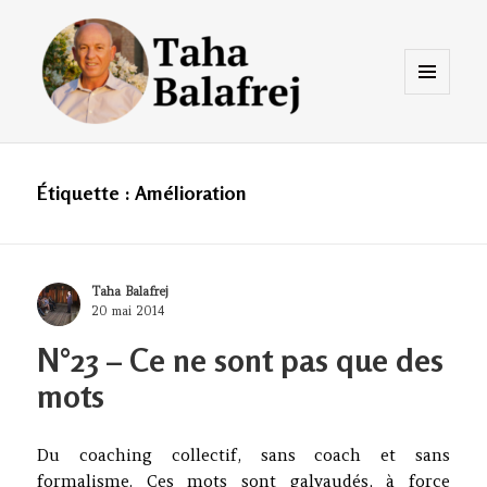
Menu
et
widgets
Taha Balafrej Blog
Étiquette :
Amélioration
Author
Taha Balafrej
Posted
20 mai 2014
on
N°23 – Ce ne sont pas que des
mots
Du coaching collectif, sans coach et sans
formalisme. Ces mots sont galvaudés, à force