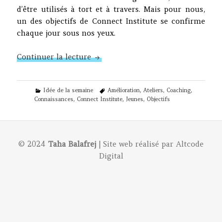
d’être utilisés à tort et à travers. Mais pour nous,
un des objectifs de Connect Institute se confirme
chaque jour sous nos yeux.
N°23 – Ce ne sont pas que des mot
Continuer la lecture
Categories
Tags
Idée de la semaine
Amélioration
,
Ateliers
,
Coaching
,
Connaissances
,
Connect Institute
,
Jeunes
,
Objectifs
© 2024
Taha Balafrej
| Site web réalisé par
Altcode
Digital