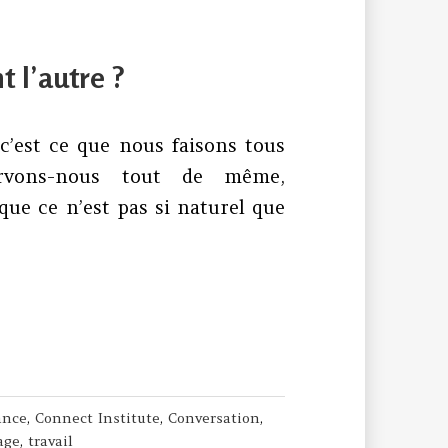
 l’autre ?
 c’est ce que nous faisons tous
servons-nous tout de même,
que ce n’est pas si naturel que
 en écoutant l’autre ?
ance
,
Connect Institute
,
Conversation
,
age
,
travail