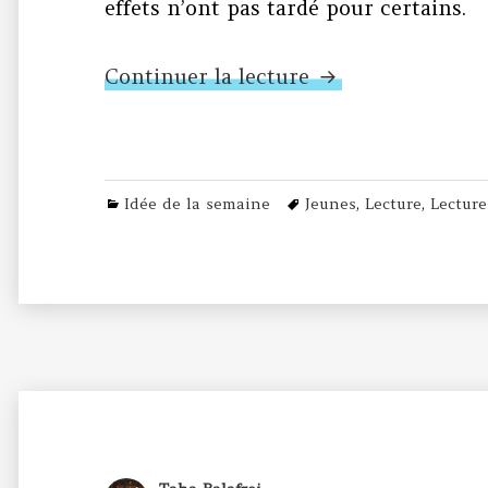
effets n’ont pas tardé pour certains.
N°178 – Lecture c
Continuer la lecture
Categories
Tags
Idée de la semaine
Jeunes
,
Lecture
,
Lecture