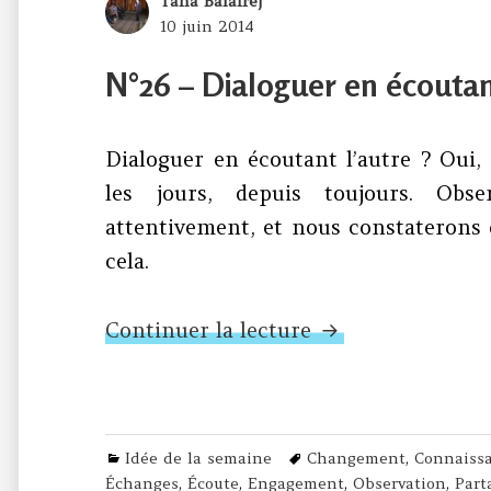
Author
Taha Balafrej
Posted
10 juin 2014
on
N°26 – Dialoguer en écoutant
Dialoguer en écoutant l’autre ? Oui,
les jours, depuis toujours. Ob
attentivement, et nous constaterons 
cela.
N°26 – Dialoguer
Continuer la lecture
Categories
Tags
Idée de la semaine
Changement
,
Connaiss
Échanges
,
Écoute
,
Engagement
,
Observation
,
Part