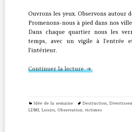
Ouvrons les yeux. Observons autour d
Promenons-nous à pied dans nos ville
Dans chaque quartier nous les verr
temps, avec un vigile à l’entrée 
l’intérieur.
N°442 – LDMI
Continuer la lecture
Categories
Tags
Idée de la semaine
Destruction
,
Divertisse
LDMI
,
Loisirs
,
Observation
,
victimes