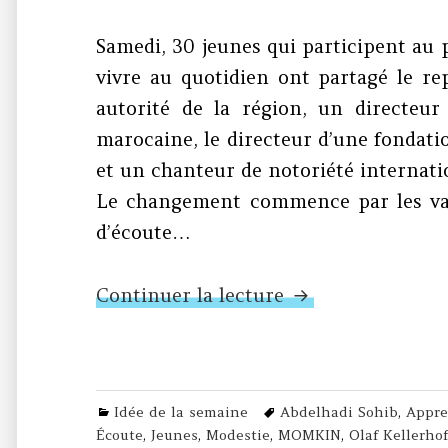
Samedi, 30 jeunes qui participent a
vivre au quotidien ont partagé le re
autorité de la région, un directeur
marocaine, le directeur d’une fondat
et un chanteur de notoriété internati
Le changement commence par les val
d’écoute…
N°171 – Repas et 
Continuer la lecture
Categories
Tags
Idée de la semaine
Abdelhadi Sohib
,
Appre
Écoute
,
Jeunes
,
Modestie
,
MOMKIN
,
Olaf Kellerhof