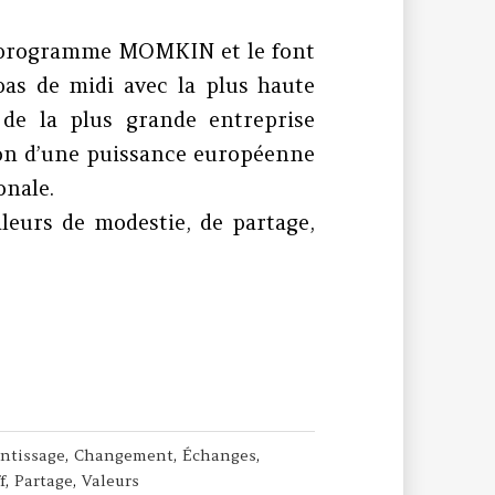
u programme MOMKIN et le font
pas de midi avec la plus haute
 de la plus grande entreprise
ion d’une puissance européenne
onale.
eurs de modestie, de partage,
valeurs
ntissage
,
Changement
,
Échanges
,
f
,
Partage
,
Valeurs