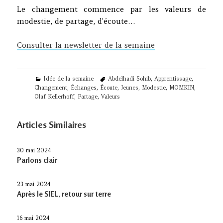
Le changement commence par les valeurs de
modestie, de partage, d’écoute…
Consulter la newsletter de la semaine
Categories
Tags
Idée de la semaine
Abdelhadi Sohib
,
Apprentissage
,
Changement
,
Échanges
,
Écoute
,
Jeunes
,
Modestie
,
MOMKIN
,
Olaf Kellerhoff
,
Partage
,
Valeurs
Articles Similaires
30 mai 2024
Parlons clair
23 mai 2024
Après le SIEL, retour sur terre
16 mai 2024