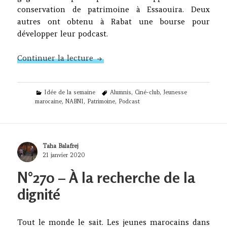
conservation de patrimoine à Essaouira. Deux
autres ont obtenu à Rabat une bourse pour
développer leur podcast.
N°271 – Hirondelles et printemps
Continuer la lecture
Categories
Tags
Idée de la semaine
Alumnis
,
Ciné-club
,
Jeunesse
marocaine
,
NABNI
,
Patrimoine
,
Podcast
Author
Taha Balafrej
Posted
21 janvier 2020
on
N°270 – À la recherche de la
dignité
Tout le monde le sait. Les jeunes marocains dans