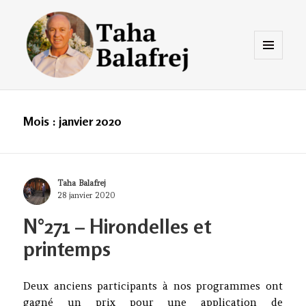
Menu
et
widgets
Taha Balafrej Blog
Mois :
janvier 2020
Author
Taha Balafrej
Posted
28 janvier 2020
on
N°271 – Hirondelles et
printemps
Deux anciens participants à nos programmes ont
gagné un prix pour une application de