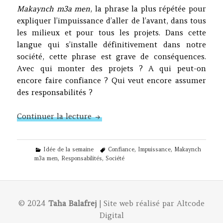
Makaynch m3a men
, la phrase la plus répétée pour
expliquer l’impuissance d’aller de l’avant, dans tous
les milieux et pour tous les projets. Dans cette
langue qui s’installe définitivement dans notre
société, cette phrase est grave de conséquences.
Avec qui monter des projets ? A qui peut-on
encore faire confiance ? Qui veut encore assumer
des responsabilités ?
N°268 – Kayn m3a men
Continuer la lecture
Categories
Tags
Idée de la semaine
Confiance
,
Impuissance
,
Makaynch
m3a men
,
Responsabilités
,
Société
© 2024
Taha Balafrej
| Site web réalisé par
Altcode
Digital