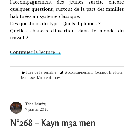
l’accompagnement des jeunes suscite encore
quelques questions, surtout de la part des familles
habituées au système classique.
Des questions du type : Quels diplômes ?
Quelles chances d’insertion dans le monde du
travail ?
N°269 – Plus qu’un diplôme
Continuer la lecture
Categories
Tags
Idée de la semaine
Accompagnement
,
Connect Institute
,
Jeunesse
,
Monde du travail
Author
Taha Balafrej
Posted
7 janvier 2020
on
N°268 – Kayn m3a men