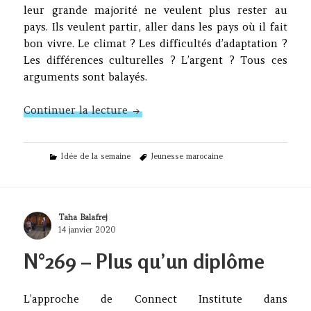
leur grande majorité ne veulent plus rester au
pays. Ils veulent partir, aller dans les pays où il fait
bon vivre. Le climat ? Les difficultés d’adaptation ?
Les différences culturelles ? L’argent ? Tous ces
arguments sont balayés.
N°270 – À la recherche de la digni
Continuer la lecture
Categories
Tags
Idée de la semaine
Jeunesse marocaine
Author
Taha Balafrej
Posted
14 janvier 2020
on
N°269 – Plus qu’un diplôme
L’approche de Connect Institute dans