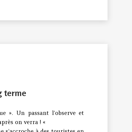
ng terme
ue ». Un passant l’observe et
après on verra ! «
e s’accroche à des touristes en