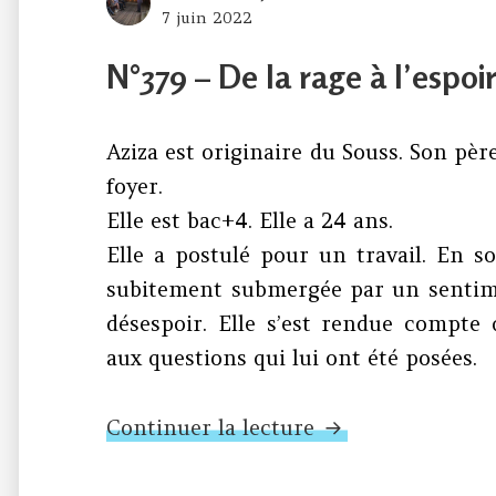
Posted
7 juin 2022
on
N°379 – De la rage à l’espoi
Aziza est originaire du Souss. Son pèr
foyer.
Elle est bac+4. Elle a 24 ans.
Elle a postulé pour un travail. En sor
subitement submergée par un sentime
désespoir. Elle s’est rendue compte 
aux questions qui lui ont été posées.
N°379 – De la rag
Continuer la lecture