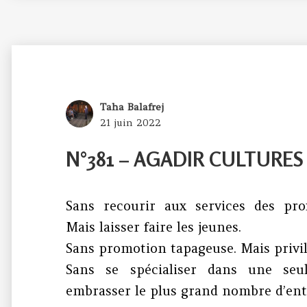
Author
Taha Balafrej
Posted
21 juin 2022
on
N°381 – AGADIR CULTURES : 
Sans recourir aux services des prof
Mais laisser faire les jeunes.
Sans promotion tapageuse. Mais privilé
Sans se spécialiser dans une seule
embrasser le plus grand nombre d’entr