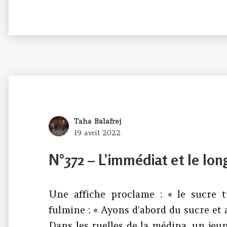
Author
Taha Balafrej
Posted
19 avril 2022
on
N°372 – L’immédiat et le lo
Une affiche proclame : « le sucre t
fulmine : « Ayons d’abord du sucre et 
Dans les ruelles de la médina, un jeun