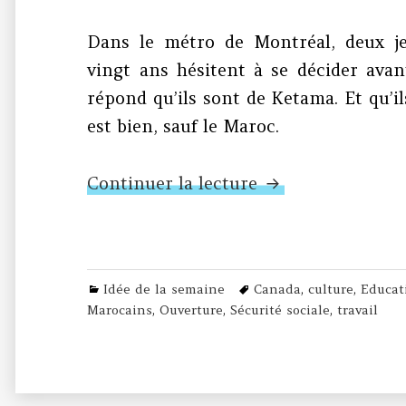
Dans le métro de Montréal, deux j
vingt ans hésitent à se décider ava
répond qu’ils sont de Ketama. Et qu’il
est bien, sauf le Maroc.
N°423 – Par ici 
Continuer la lecture
Categories
Tags
Idée de la semaine
Canada
,
culture
,
Educat
Marocains
,
Ouverture
,
Sécurité sociale
,
travail