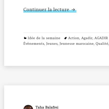
N°381 – AGADIR 
Continuer la lecture
Categories
Tags
Idée de la semaine
Action
,
Agadir
,
AGADIR
Évènements
,
Jeunes
,
Jeunesse marocaine
,
Qualité
Author
Taha Balafrej