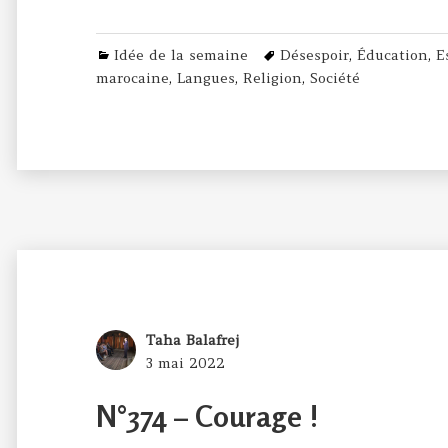
Categories
Tags
Idée de la semaine
Désespoir
,
Éducation
,
E
marocaine
,
Langues
,
Religion
,
Société
Author
Taha Balafrej
Posted
3 mai 2022
on
N°374 – Courage !