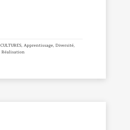
CULTURES : 5 jours sur 15
 CULTURES
,
Apprentissage
,
Diversité
,
,
Réalisation