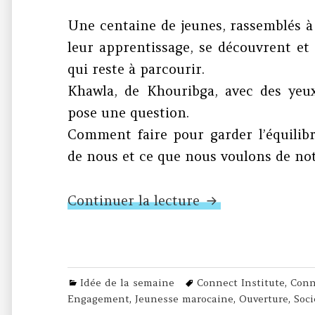
Une centaine de jeunes, rassemblés à E
leur apprentissage, se découvrent e
qui reste à parcourir.
Khawla, de Khouribga, avec des yeux
pose une question.
Comment faire pour garder l’équilibr
de nous et ce que nous voulons de not
N°374 – Courage 
Continuer la lecture
Categories
Tags
Idée de la semaine
Connect Institute
,
Conn
Engagement
,
Jeunesse marocaine
,
Ouverture
,
Soci