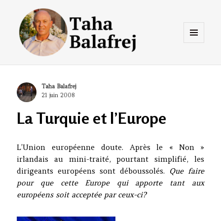
Menu
et
widgets
Taha Balafrej Blog
Author
Taha Balafrej
Posted
21 juin 2008
on
La Turquie et l’Europe
L’Union européenne doute. Après le « Non »
irlandais au mini-traité, pourtant simplifié, les
dirigeants européens sont déboussolés.
Que faire
pour que cette Europe qui apporte tant aux
européens soit acceptée par ceux-ci?