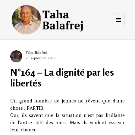
Menu
et
widgets
Taha Balafrej Blog
Author
Taha Balafrej
Posted
26 septembre 2017
on
N°164 – La dignité par les
libertés
Un grand nombre de jeunes ne rêvent que d’une
chose : PARTIR.
Oui, ils savent que la situation n’est pas brillante
de l’autre côté des mers. Mais ils veulent essayer
leur chance.