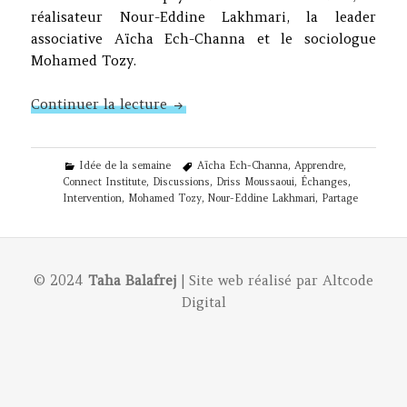
réalisateur Nour-Eddine Lakhmari, la leader
associative Aïcha Ech-Channa et le sociologue
Mohamed Tozy.
N°40 – intervenants de marque
Continuer la lecture
Categories
Tags
Idée de la semaine
Aïcha Ech-Channa
,
Apprendre
,
Connect Institute
,
Discussions
,
Driss Moussaoui
,
Échanges
,
Intervention
,
Mohamed Tozy
,
Nour-Eddine Lakhmari
,
Partage
© 2024
Taha Balafrej
| Site web réalisé par
Altcode
Digital