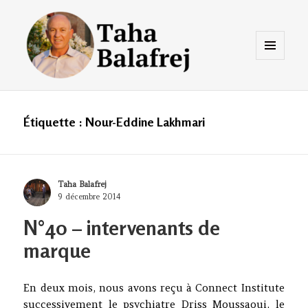
Menu
et
widgets
Taha Balafrej Blog
Étiquette :
Nour-Eddine Lakhmari
Author
Taha Balafrej
Posted
9 décembre 2014
on
N°40 – intervenants de
marque
En deux mois, nous avons reçu à Connect Institute
successivement le psychiatre Driss Moussaoui, le