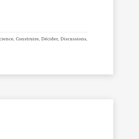
rs le haut
cience
,
Construire
,
Décider
,
Discussions
,