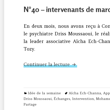
on
N°40 – intervenants de mar
En deux mois, nous avons reçu à Con
le psychiatre Driss Moussaoui, le ré
la leader associative Aïcha Ech-Ch
Tozy.
N°40 – interven
Continuer la lecture
Categories
Tags
Idée de la semaine
Aïcha Ech-Channa
,
App
Driss Moussaoui
,
Échanges
,
Intervention
,
Mohame
Partage