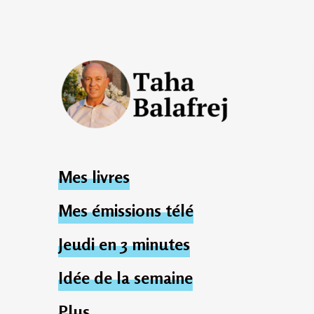
Taha Balafrej
Héritages Maroc
Mes livres
Blog
Mes émissions télé
Jeudi en 3 minutes
Idée de la semaine
Plus