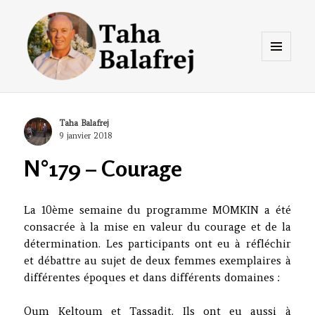
Menu
et
widgets
Taha Balafrej Blog
Author
Taha Balafrej
Posted
9 janvier 2018
on
N°179 – Courage
La 10ème semaine du programme MOMKIN a été
consacrée à la mise en valeur du courage et de la
détermination. Les participants ont eu à réfléchir
et débattre au sujet de deux femmes exemplaires à
différentes époques et dans différents domaines :
Oum Keltoum et Tassadit. Ils ont eu aussi à