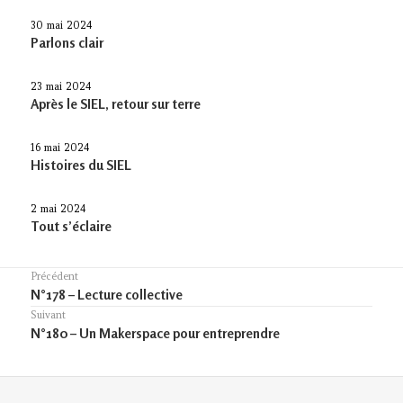
30 mai 2024
Parlons clair
23 mai 2024
Après le SIEL, retour sur terre
16 mai 2024
Histoires du SIEL
2 mai 2024
Tout s’éclaire
Navigation
Précédent
Previous
N°178 – Lecture collective
de
post:
Suivant
l’article
Article
N°180 – Un Makerspace pour entreprendre
suivant :