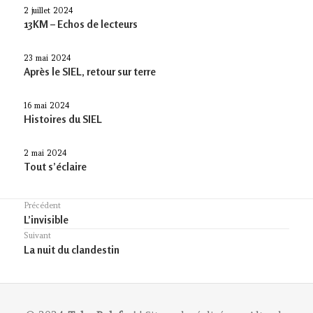
2 juillet 2024
13KM – Echos de lecteurs
23 mai 2024
Après le SIEL, retour sur terre
16 mai 2024
Histoires du SIEL
2 mai 2024
Tout s’éclaire
Navigation
Précédent
Previous
L’invisible
de
post:
Suivant
l’article
Article
La nuit du clandestin
suivant :