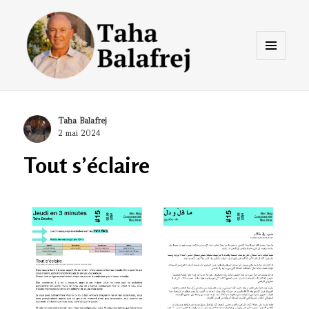
Menu
et
widgets
Taha Balafrej Blog
Author
Taha Balafrej
Posted
2 mai 2024
on
Tout s’éclaire