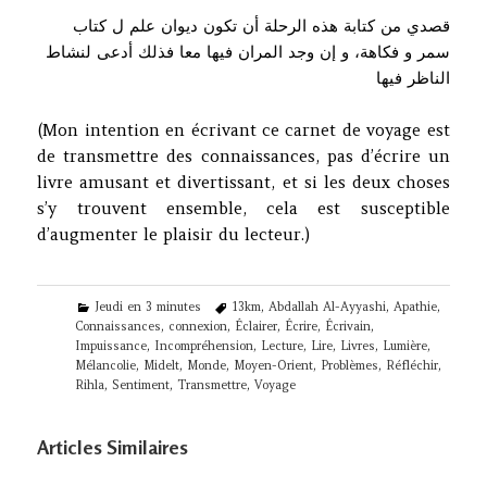
قصدي من كتابة هذه الرحلة أن تكون ديوان علم ل كتاب
سمر و فكاهة، و إن وجد المران فيها معا فذلك أدعى لنشاط
الناظر فيها
(Mon intention en écrivant ce carnet de voyage est
de transmettre des connaissances, pas d’écrire un
livre amusant et divertissant, et si les deux choses
s’y trouvent ensemble, cela est susceptible
d’augmenter le plaisir du lecteur.)
Categories
Tags
Jeudi en 3 minutes
13km
,
Abdallah Al-Ayyashi
,
Apathie
,
Connaissances
,
connexion
,
Éclairer
,
Écrire
,
Écrivain
,
Impuissance
,
Incompréhension
,
Lecture
,
Lire
,
Livres
,
Lumière
,
Mélancolie
,
Midelt
,
Monde
,
Moyen-Orient
,
Problèmes
,
Réfléchir
,
Rihla
,
Sentiment
,
Transmettre
,
Voyage
Articles Similaires