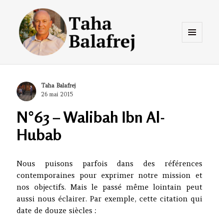
Menu
et
widgets
Taha Balafrej Blog
Author
Taha Balafrej
Posted
26 mai 2015
on
N°63 – Walibah Ibn Al-
Hubab
Nous puisons parfois dans des références
contemporaines pour exprimer notre mission et
nos objectifs. Mais le passé même lointain peut
aussi nous éclairer. Par exemple, cette citation qui
date de douze siècles :