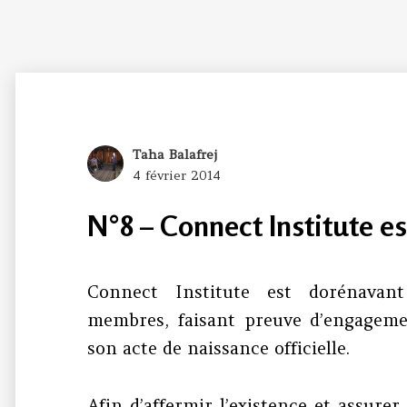
Author
Taha Balafrej
Posted
4 février 2014
on
N°8 – Connect Institute es
Connect Institute est dorénavant
membres, faisant preuve d’engageme
son acte de naissance officielle.
Afin d’affermir l’existence et assurer 