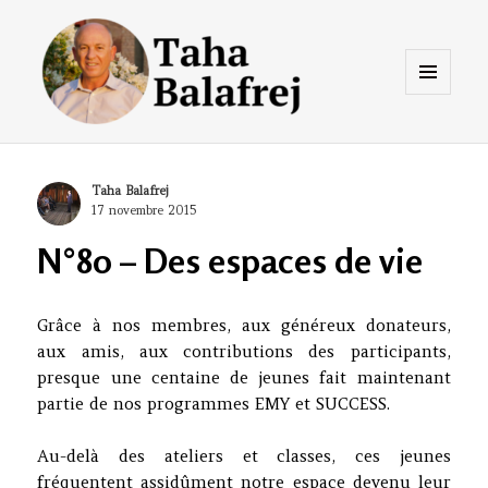
Menu
et
widgets
Taha Balafrej Blog
Author
Taha Balafrej
Posted
17 novembre 2015
on
N°80 – Des espaces de vie
Grâce à nos membres, aux généreux donateurs,
aux amis, aux contributions des participants,
presque une centaine de jeunes fait maintenant
partie de nos programmes EMY et SUCCESS.
Au-delà des ateliers et classes, ces jeunes
fréquentent assidûment notre espace devenu leur