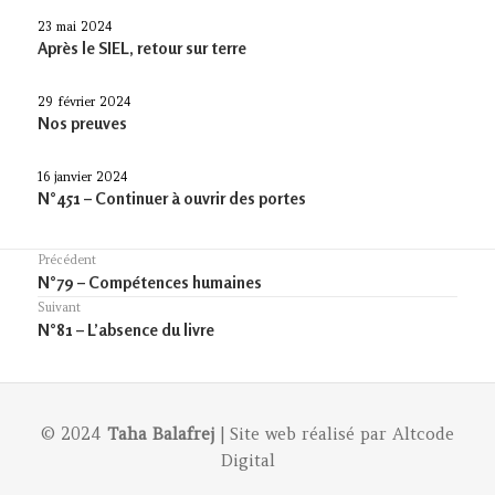
23 mai 2024
Après le SIEL, retour sur terre
29 février 2024
Nos preuves
16 janvier 2024
N°451 – Continuer à ouvrir des portes
Navigation
Précédent
Previous
N°79 – Compétences humaines
de
post:
Suivant
l’article
Article
N°81 – L’absence du livre
suivant :
© 2024
Taha Balafrej
| Site web réalisé par
Altcode
Digital