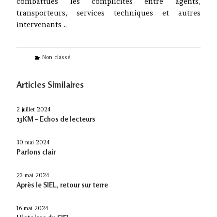
combattues les complicités entre agents,
transporteurs, services techniques et autres
intervenants ..
Categories
Non classé
Articles Similaires
2 juillet 2024
13KM – Echos de lecteurs
30 mai 2024
Parlons clair
23 mai 2024
Après le SIEL, retour sur terre
16 mai 2024