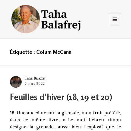
Menu
et
widgets
Taha Balafrej Blog
Étiquette :
Colum McCann
Author
Taha Balafrej
Posted
7 mars 2022
on
Feuilles d’hiver (18, 19 et 20)
18.
Une anecdote sur la grenade, mon fruit préféré,
dans ce même livre. « Le mot hébreu rimon
désigne la grenade, aussi bien l’explosif que le