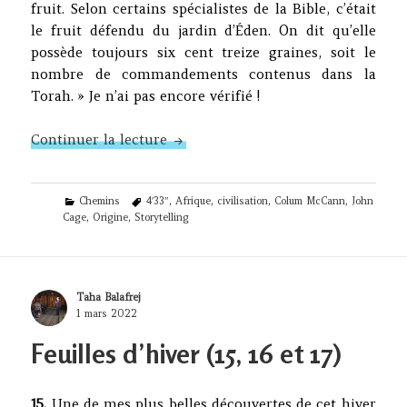
fruit. Selon certains spécialistes de la Bible, c’était
le fruit défendu du jardin d’Éden. On dit qu’elle
possède toujours six cent treize graines, soit le
nombre de commandements contenus dans la
Torah. » Je n’ai pas encore vérifié !
Feuilles d’hiver (18, 19 et 20)
Continuer la lecture
Categories
Tags
Chemins
4′33″
,
Afrique
,
civilisation
,
Colum McCann
,
John
Cage
,
Origine
,
Storytelling
Author
Taha Balafrej
Posted
1 mars 2022
on
Feuilles d’hiver (15, 16 et 17)
15.
Une de mes plus belles découvertes de cet hiver