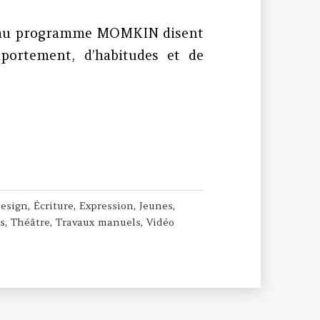
ts au programme MOMKIN disent
ortement, d’habitudes et de
: Bilan des 4 premières semaines
esign
,
Écriture
,
Expression
,
Jeunes
,
s
,
Théâtre
,
Travaux manuels
,
Vidéo