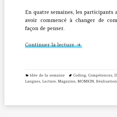
En quatre semaines, les participan
avoir commencé à changer de comp
façon de penser.
N°173 – MOMKIN 
Continuer la lecture
Categories
Tags
Idée de la semaine
Coding
,
Compétences
,
D
Langues
,
Lecture
,
Magazine
,
MOMKIN
,
Réalisation