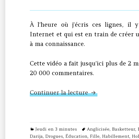
À l’heure où j’écris ces lignes, il
Internet et qui est en train de créer 
à ma connaissance.
Cette vidéo a fait jusqu’ici plus de 2 m
20 000 commentaires.
Rencontre du tro
Continuer la lecture
Categories
Tags
Jeudi en 3 minutes
Anglicisée
,
Basketteur
,
Darija
,
Drogues
,
Éducation
,
Fille
,
Habillement
,
Ho