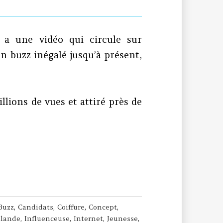
 y a une vidéo qui circule sur
un buzz inégalé jusqu’à présent,
illions de vues et attiré près de
isième type
Buzz
,
Candidats
,
Coiffure
,
Concept
,
llande
,
Influenceuse
,
Internet
,
Jeunesse
,