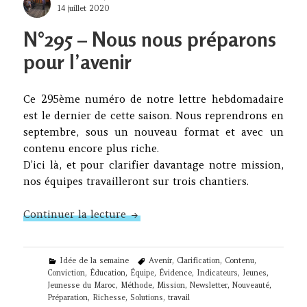
Posted
14 juillet 2020
on
N°295 – Nous nous préparons
pour l’avenir
Ce 295ème numéro de notre lettre hebdomadaire
est le dernier de cette saison. Nous reprendrons en
septembre, sous un nouveau format et avec un
contenu encore plus riche.
D’ici là, et pour clarifier davantage notre mission,
nos équipes travailleront sur trois chantiers.
N°295 – Nous nous préparons pour 
Continuer la lecture
Categories
Tags
Idée de la semaine
Avenir
,
Clarification
,
Contenu
,
Conviction
,
Éducation
,
Équipe
,
Évidence
,
Indicateurs
,
Jeunes
,
Jeunesse du Maroc
,
Méthode
,
Mission
,
Newsletter
,
Nouveauté
,
Préparation
,
Richesse
,
Solutions
,
travail