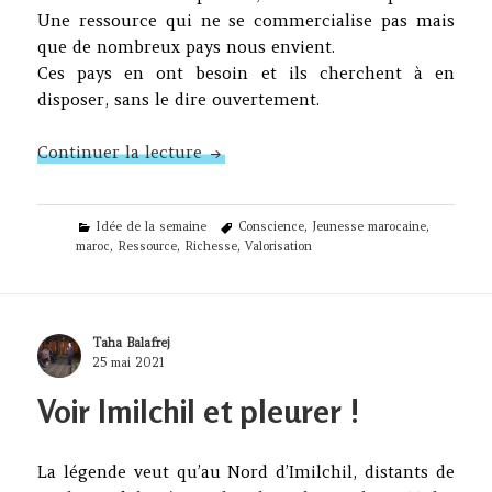
Une ressource qui ne se commercialise pas mais
que de nombreux pays nous envient.
Ces pays en ont besoin et ils cherchent à en
disposer, sans le dire ouvertement.
N°367 – Une ressource ignorée
Continuer la lecture
Categories
Tags
Idée de la semaine
Conscience
,
Jeunesse marocaine
,
maroc
,
Ressource
,
Richesse
,
Valorisation
Author
Taha Balafrej
Posted
25 mai 2021
on
Voir Imilchil et pleurer !
La légende veut qu’au Nord d’Imilchil, distants de