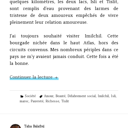
quelques kilomètres, les deux lacs, Isli et Tislit,
sont remplis d’eau provenant des larmes de
tristesse de deux amoureux empêchés de vivre
pleinement leur relation amoureuse.
J’ai toujours souhaité visiter Imilchil. Cette
bourgade nichée dans le haut Atlas, hors des
circuits convenus. Mes nombreux périples dans ce
pays ne m’y avaient jamais conduit. Cette fois a été
la bonne.
Voir Imilchil et pleurer !
Continuer la lecture
Categories
Tags
Société
Amour
,
Beauté
,
Délabrement social
,
Imilchil
,
Isli
,
maroc
,
Pauvreté
,
Richesse
,
Tislit
Author
Taha Balafrej