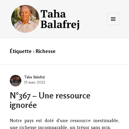
Menu
et
widgets
Taha Balafrej Blog
Étiquette :
Richesse
Author
Taha Balafrej
Posted
15 mars 2022
on
N°367 – Une ressource
ignorée
Notre pays est doté d’une ressource inestimable,
une richesse incomparable, un trésor sans prix.