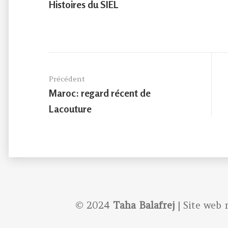
Histoires du SIEL
Navigation
de
Précédent
l’article
Previous
Maroc: regard récent de
post:
Lacouture
© 2024
Taha Balafrej
| Site web 