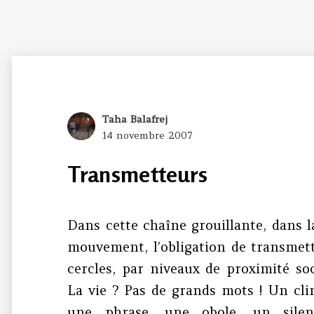
Author
Taha Balafrej
Posted
14 novembre 2007
on
Transmetteurs
Dans cette chaîne grouillante, dans la
mouvement, l’obligation de transmettr
cercles, par niveaux de proximité soc
La vie ? Pas de grands mots ! Un cli
une phrase, une obole, un silen