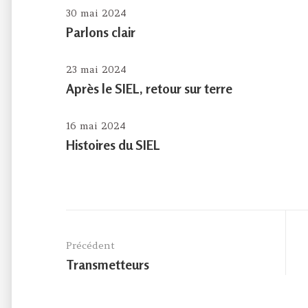
30 mai 2024
Parlons clair
23 mai 2024
Après le SIEL, retour sur terre
16 mai 2024
Histoires du SIEL
Navigation
de
Précédent
l’article
Previous
Transmetteurs
post: