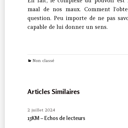
En fait, le complexe du pouvoir est 
maal de nos maux. Comment l’obteni
question. Peu importe de ne pas savo
capable de lui donner un sens.
Categories
Non classé
Articles Similaires
2 juillet 2024
13KM – Echos de lecteurs