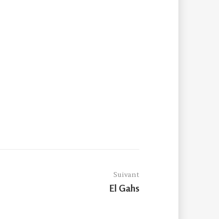
Suivant
Article
El Gahs
suivant :