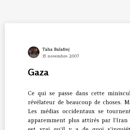
Author
Taha Balafrej
Posted
15 novembre 2007
on
Gaza
Ce qui se passe dans cette miniscu
révélateur de beaucoup de choses. Ma
Les médias occidentaux se tournent
apparemment plus attirés par l’Iran 
est vrai qu’il y a de quoi s’inquié