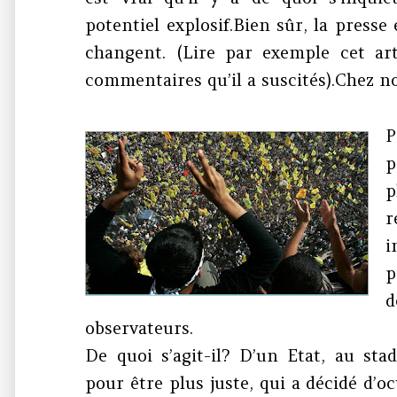
potentiel explosif.Bien sûr, la presse
changent. (Lire par exemple cet art
commentaires qu’il a suscités).Chez no
p
p
r
i
p
d
observateurs.
De quoi s’agit-il? D’un Etat, au st
pour être plus juste, qui a décidé d’oc