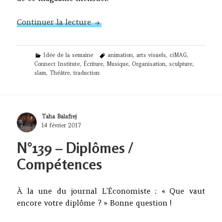
N°140 – AGORA #6 : construisons 
Continuer la lecture
Categories
Tags
Idée de la semaine
animation
,
arts visuels
,
ciMAG
,
Connect Institute
,
Écriture
,
Musique
,
Organisation
,
sculpture
,
slam
,
Théâtre
,
traduction
Author
Taha Balafrej
Posted
14 février 2017
on
N°139 – Diplômes /
Compétences
À la une du journal L’Économiste : « Que vaut
encore votre diplôme ? » Bonne question !