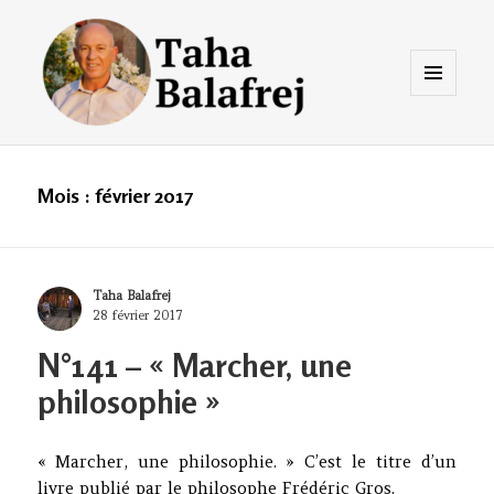
Menu
et
widgets
Taha Balafrej Blog
Mois :
février 2017
Author
Taha Balafrej
Posted
28 février 2017
on
N°141 – « Marcher, une
philosophie »
« Marcher, une philosophie. » C’est le titre d’un
livre publié par le philosophe Frédéric Gros.