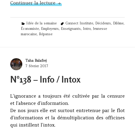
N°139 – Diplômes / Compétences
Continuer la lecture
Categories
Tags
Idée de la semaine
Connect Institute
,
Décideurs
,
Dilôme
,
Économiste
,
Employeurs
,
Enseignants
,
Intro
,
Jeunesse
marocaine
,
Réponse
Author
Taha Balafrej
Posted
7 février 2017
on
N°138 – Info / Intox
L’ignorance a toujours été cultivée par la censure
et l’absence d’information.
De nos jours elle est surtout entretenue par le flot
d’informations et la démultiplication des officines
qui instillent l’intox.