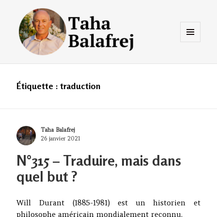
Menu
et
widgets
Taha Balafrej Blog
Étiquette :
traduction
Author
Taha Balafrej
Posted
26 janvier 2021
on
N°315 – Traduire, mais dans
quel but ?
Will Durant (1885-1981) est un historien et
philosophe américain mondialement reconnu.