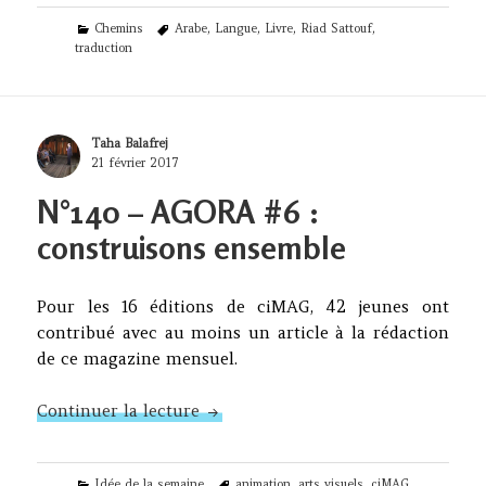
Categories
Tags
Chemins
Arabe
,
Langue
,
Livre
,
Riad Sattouf
,
traduction
Author
Taha Balafrej
Posted
21 février 2017
on
N°140 – AGORA #6 :
construisons ensemble
Pour les 16 éditions de ciMAG, 42 jeunes ont
contribué avec au moins un article à la rédaction
de ce magazine mensuel.
N°140 – AGORA #6 : construisons 
Continuer la lecture
Categories
Tags
Idée de la semaine
animation
,
arts visuels
,
ciMAG
,