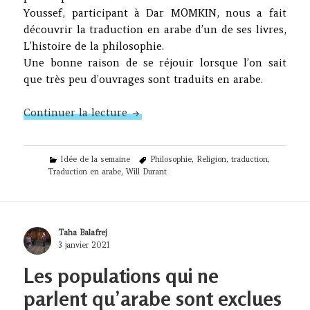
Youssef, participant à Dar MOMKIN, nous a fait
découvrir la traduction en arabe d’un de ses livres,
L’histoire de la philosophie.
Une bonne raison de se réjouir lorsque l’on sait
que très peu d’ouvrages sont traduits en arabe.
N°315 – Traduire, mais dans quel b
Continuer la lecture
Categories
Tags
Idée de la semaine
Philosophie
,
Religion
,
traduction
,
Traduction en arabe
,
Will Durant
Author
Taha Balafrej
Posted
3 janvier 2021
on
Les populations qui ne
parlent qu’arabe sont exclues