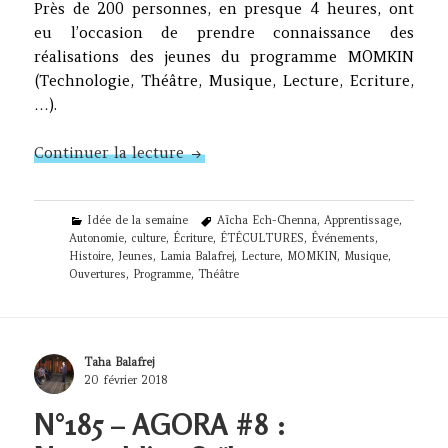
Près de 200 personnes, en presque 4 heures, ont
eu l’occasion de prendre connaissance des
réalisations des jeunes du programme MOMKIN
(Technologie, Théâtre, Musique, Lecture, Ecriture,
…).
N°205 – AGORA #9 : après 36 sema
Continuer la lecture
Categories
Tags
Idée de la semaine
Aïcha Ech-Chenna
,
Apprentissage
,
Autonomie
,
culture
,
Écriture
,
ÉTÉCULTURES
,
Événements
,
Histoire
,
Jeunes
,
Lamia Balafrej
,
Lecture
,
MOMKIN
,
Musique
,
Ouvertures
,
Programme
,
Théâtre
Author
Taha Balafrej
Posted
20 février 2018
on
N°185 – AGORA #8 :