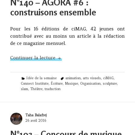
N°140 – AGORA #6 :
construisons ensemble
Pour les 16 éditions de ciMAG, 42 jeunes ont
contribué avec au moins un article à la rédaction
de ce magazine mensuel.
N°140 – AGORA #6 : construisons 
Continuer la lecture
Categories
Tags
Idée de la semaine
animation
,
arts visuels
,
ciMAG
,
Connect Institute
,
Écriture
,
Musique
,
Organisation
,
sculpture
,
slam
,
Théâtre
,
traduction
Author
Taha Balafrej
Posted
26 avril 2016
on
N°103 – Concours de musique