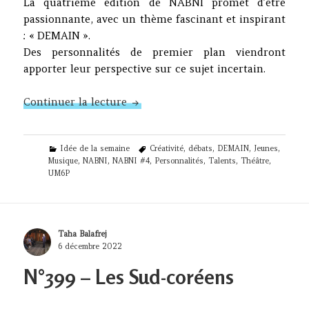
La quatrième édition de NABNI promet d’être
passionnante, avec un thème fascinant et inspirant
: « DEMAIN ».
Des personnalités de premier plan viendront
apporter leur perspective sur ce sujet incertain.
N°409 : NABNI #4 – Campus UM6P B
Continuer la lecture
Categories
Tags
Idée de la semaine
Créativité
,
débats
,
DEMAIN
,
Jeunes
,
Musique
,
NABNI
,
NABNI #4
,
Personnalités
,
Talents
,
Théâtre
,
UM6P
Author
Taha Balafrej
Posted
6 décembre 2022
on
N°399 – Les Sud-coréens