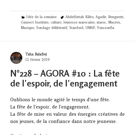
Categories
Tags
Idée de la semaine
Abdelfattah Kilito
,
Agadir
,
Benguerir
,
Connect Institute
,
culture
,
Jeunesse marocaine
,
maroc
,
Musées
,
Musique
,
Sondage délibératif
,
Stanford
,
UM6P
,
Youssoufia
Author
Taha Balafrej
Posted
12 février 2019
on
N°228 – AGORA #10 : La fête
de l’espoir, de l’engagement
Oublions le monde agité le temps d’une fête.
La fête de l’espoir, de l’engagement.
La fête de mise en valeur des énergies créatives de
nos jeunes, de la confiance dans notre jeunesse.