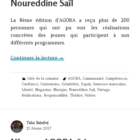
Noureddine Saïl
La 8ème édition d’AGORA a reçu plus de 200
personnes qui ont pu voir les réalisations
concrètes des jeunes qui participent à nos
différents programmes.
N°185 – AGORA #8 : Noureddine Sa
Continuer la lecture
Categories
Tags
Idée de la semaine
AGORA
,
Communauté
,
Compétences
,
Confiance
,
Connexions
,
Créativités
,
Espoir
,
Jeunesse marocaine
,
Liberté
,
Magazine
,
Musique
,
Noureddine Sail
,
Partage
,
Réalisations
,
Responsabilité
,
Théâtre
,
Vidéos
Author
Taha Balafrej
Posted
21 février 2017
on