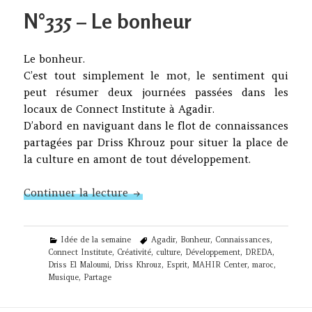
on
N°335 – Le bonheur
Le bonheur.
C’est tout simplement le mot, le sentiment qui
peut résumer deux journées passées dans les
locaux de Connect Institute à Agadir.
D’abord en naviguant dans le flot de connaissances
partagées par Driss Khrouz pour situer la place de
la culture en amont de tout développement.
N°335 – Le bonheur
Continuer la lecture
Categories
Tags
Idée de la semaine
Agadir
,
Bonheur
,
Connaissances
,
Connect Institute
,
Créativité
,
culture
,
Développement
,
DREDA
,
Driss El Maloumi
,
Driss Khrouz
,
Esprit
,
MAHIR Center
,
maroc
,
Musique
,
Partage