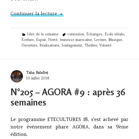
N°212 – Fierté et espoir
Continuer la lecture
Categories
Tags
Idée de la semaine
connexion
,
Échanges
,
École idéale
,
Écriture
,
Espoir
,
Fierté
,
Jeunesse marocaine
,
Lecture
,
Musique
,
Ouverture
,
Réalisations
,
Soulagement
,
Théâtre
,
Volonté
Author
Taha Balafrej
Posted
10 juillet 2018
on
N°205 – AGORA #9 : après 36
semaines
Le programme ETECULTURES 18, s’est achevé par
notre événement phare AGORA, dans sa 9ème
édition.