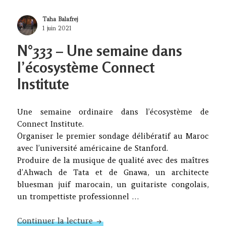
Author
Taha Balafrej
Posted
1 juin 2021
on
N°333 – Une semaine dans
l’écosystème Connect
Institute
Une semaine ordinaire dans l’écosystème de
Connect Institute.
Organiser le premier sondage délibératif au Maroc
avec l’université américaine de Stanford.
Produire de la musique de qualité avec des maîtres
d’Ahwach de Tata et de Gnawa, un architecte
bluesman juif marocain, un guitariste congolais,
un trompettiste professionnel …
N°333 – Une semaine dans l’écosys
Continuer la lecture