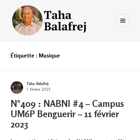
Menu
et
widgets
Taha Balafrej Blog
Étiquette :
Musique
Author
Taha Balafrej
Posted
7 février 2023
on
N°409 : NABNI #4 – Campus
UM6P Benguerir – 11 février
2023