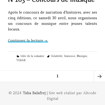
Après le concours de narration d’histoires, avec ses
cinq éditions, ce samedi 30 avril, nous organisons
un concours de musique entre jeunes talents
locaux.
N°103 – Concours de musique
Continuer la lecture
Categories
Tags
Idée de la semaine
Créativité
,
Jeunesse
,
Musique
,
TARAB
Pagination
PAGE
1
des
publications
Page
© 2024
Taha Balafrej
| Site web réalisé par
Altcode
Digital
suivan