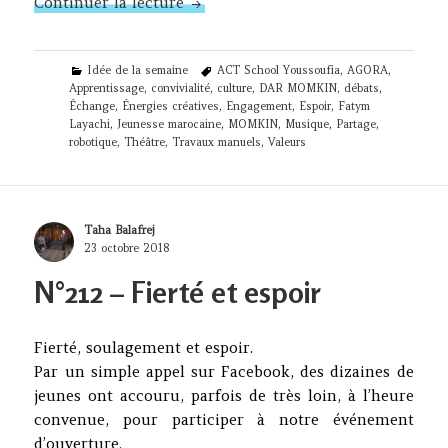
N°228 – AGORA #10 : La fête de l’e
Continuer la lecture
Categories
Tags
Idée de la semaine
ACT School Youssoufia
,
AGORA
,
Apprentissage
,
convivialité
,
culture
,
DAR MOMKIN
,
débats
,
Échange
,
Énergies créatives
,
Engagement
,
Espoir
,
Fatym
Layachi
,
Jeunesse marocaine
,
MOMKIN
,
Musique
,
Partage
,
robotique
,
Théâtre
,
Travaux manuels
,
Valeurs
Author
Taha Balafrej
Posted
23 octobre 2018
on
N°212 – Fierté et espoir
Fierté, soulagement et espoir.
Par un simple appel sur Facebook, des dizaines de
jeunes ont accouru, parfois de très loin, à l’heure
convenue, pour participer à notre événement
d’ouverture.