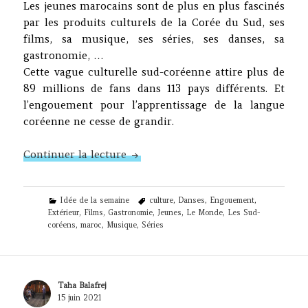
Les jeunes marocains sont de plus en plus fascinés
par les produits culturels de la Corée du Sud, ses
films, sa musique, ses séries, ses danses, sa
gastronomie, …
Cette vague culturelle sud-coréenne attire plus de
89 millions de fans dans 113 pays différents. Et
l’engouement pour l’apprentissage de la langue
coréenne ne cesse de grandir.
N°399 – Les Sud-coréens
Continuer la lecture
Categories
Tags
Idée de la semaine
culture
,
Danses
,
Engouement
,
Extérieur
,
Films
,
Gastronomie
,
Jeunes
,
Le Monde
,
Les Sud-
coréens
,
maroc
,
Musique
,
Séries
Author
Taha Balafrej
Posted
15 juin 2021