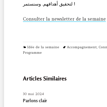
لتحقيق أهدافهم. وسنستمر !
Consulter la newsletter de la semaine
Categories
Tags
Idée de la semaine
Accompagnement
,
Conn
Programme
Articles Similaires
30 mai 2024
Parlons clair