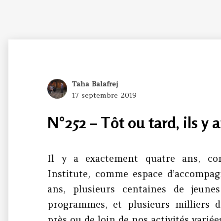
Author
Taha Balafrej
Posted
17 septembre 2019
on
N°252 – Tôt ou tard, ils y 
Il y a exactement quatre ans, co
Institute, comme espace d’accompag
ans, plusieurs centaines de jeune
programmes, et plusieurs milliers 
près ou de loin de nos activités variée