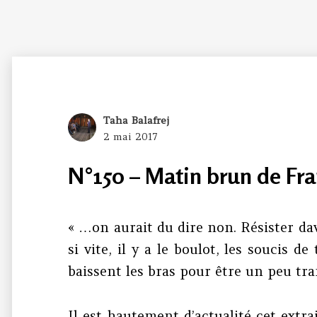
Author
Taha Balafrej
Posted
2 mai 2017
on
N°150 – Matin brun de Fra
« …on aurait du dire non. Résister d
si vite, il y a le boulot, les soucis de
baissent les bras pour être un peu tr
Il est hautement d’actualité cet extr