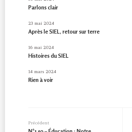
Parlons clair
23 mai 2024
Après le SIEL, retour sur terre
16 mai 2024
Histoires du SIEL
14 mars 2024
Rien à voir
Navigation
de
Précédent
l’article
Previous
N°149 – Éducation : Notre