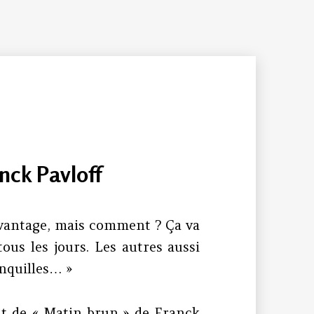
nck Pavloff
avantage, mais comment ? Ça va
 tous les jours. Les autres aussi
anquilles… »
ait de « Matin brun » de Franck