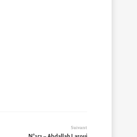
Suivant
Article
N°151 – Abdallah Laroui