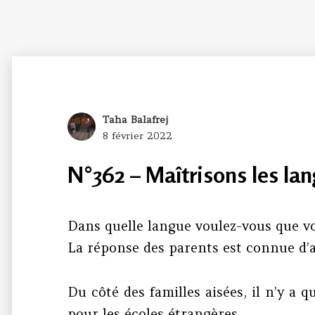
Author
Taha Balafrej
Posted
8 février 2022
on
N°362 – Maîtrisons les la
Dans quelle langue voulez-vous que vot
La réponse des parents est connue d’
Du côté des familles aisées, il n’y a 
pour les écoles étrangères.