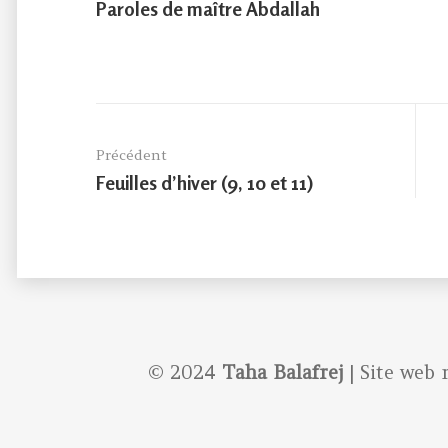
Paroles de maître Abdallah
Navigation
de
Précédent
l’article
Previous
Feuilles d’hiver (9, 10 et 11)
post:
© 2024
Taha Balafrej
| Site web 