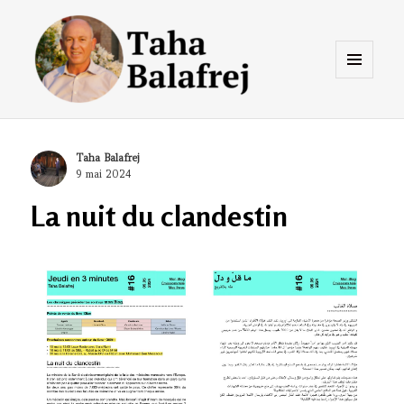
Menu
et
widgets
Taha Balafrej Blog
Author
Taha Balafrej
Posted
9 mai 2024
on
La nuit du clandestin