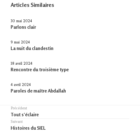
Articles Similaires
30 mai 2024
Parlons clair
9 mai 2024
La nuit du clandestin
18 avril 2024
Rencontre du troisième type
4 avril 2024
Paroles de maître Abdallah
Navigation
Précédent
Previous
Tout s’éclaire
de
post:
Suivant
l’article
Article
Histoires du SIEL
suivant :