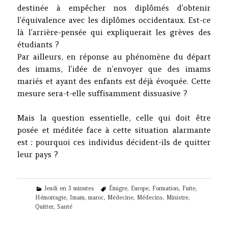
destinée à empêcher nos diplômés d’obtenir
l’équivalence avec les diplômes occidentaux. Est-ce
là l’arrière-pensée qui expliquerait les grèves des
étudiants ?
Par ailleurs, en réponse au phénomène du départ
des imams, l’idée de n’envoyer que des imams
mariés et ayant des enfants est déjà évoquée. Cette
mesure sera-t-elle suffisamment dissuasive ?
Mais la question essentielle, celle qui doit être
posée et méditée face à cette situation alarmante
est : pourquoi ces individus décident-ils de quitter
leur pays ?
Categories
Tags
Jeudi en 3 minutes
Émigre
,
Europe
,
Formation
,
Fuite
,
Hémorragie
,
Imam
,
maroc
,
Médecine
,
Médecins
,
Ministre
,
Quitter
,
Santé