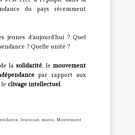
pendance du pays récemment
es jeunes d’aujourd’hui ? Quel
endance ? Quelle unité ?
n de la
solidarité
, le
mouvement
indépendance
par rapport aux
 le
clivage
intellectuel
.
pendance
,
Jeunesse
,
maroc
,
Mouvement