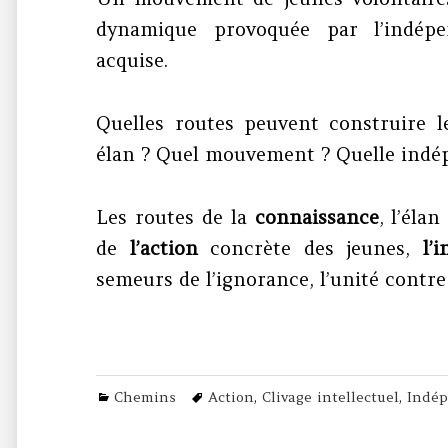
dynamique provoquée par l’indé
acquise.
Quelles routes peuvent construire l
élan ? Quel mouvement ? Quelle indép
Les routes de la
connaissance
, l’éla
de
l’action
concrète des jeunes,
l’
semeurs de l’ignorance, l’unité contre
Categories
Tags
Chemins
Action
,
Clivage intellectuel
,
Indé