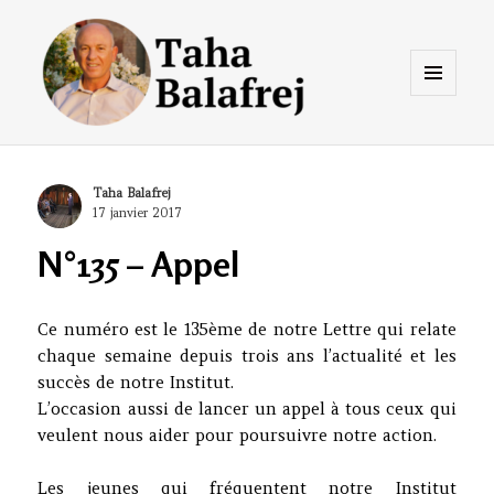
Menu
et
widgets
Taha Balafrej Blog
Author
Taha Balafrej
Posted
17 janvier 2017
on
N°135 – Appel
Ce numéro est le 135ème de notre Lettre qui relate
chaque semaine depuis trois ans l’actualité et les
succès de notre Institut.
L’occasion aussi de lancer un appel à tous ceux qui
veulent nous aider pour poursuivre notre action.
Les jeunes qui fréquentent notre Institut