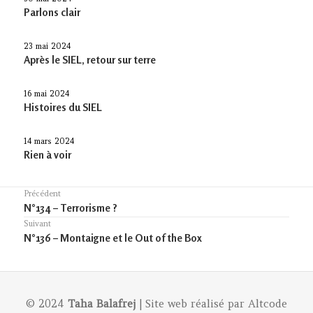
Parlons clair
23 mai 2024
Après le SIEL, retour sur terre
16 mai 2024
Histoires du SIEL
14 mars 2024
Rien à voir
Navigation
Précédent
Previous
N°134 – Terrorisme ?
de
post:
Suivant
l’article
Article
N°136 – Montaigne et le Out of the Box
suivant :
© 2024
Taha Balafrej
| Site web réalisé par
Altcode