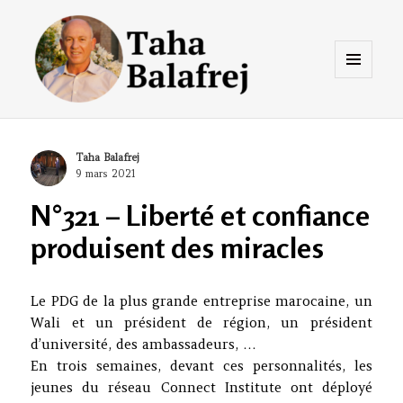
Menu
et
widgets
Taha Balafrej Blog
Author
Taha Balafrej
Posted
9 mars 2021
on
N°321 – Liberté et confiance
produisent des miracles
Le PDG de la plus grande entreprise marocaine, un
Wali et un président de région, un président
d’université, des ambassadeurs, …
En trois semaines, devant ces personnalités, les
jeunes du réseau Connect Institute ont déployé