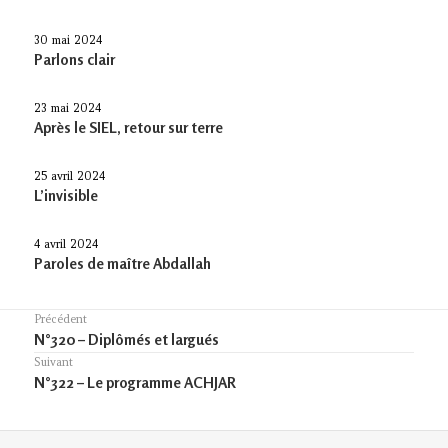
30 mai 2024
Parlons clair
23 mai 2024
Après le SIEL, retour sur terre
25 avril 2024
L’invisible
4 avril 2024
Paroles de maître Abdallah
Navigation
Précédent
Previous
N°320 – Diplômés et largués
de
post:
Suivant
l’article
Article
N°322 – Le programme ACHJAR
suivant :