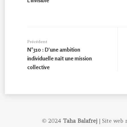
L’invisible
Navigation
de
Précédent
l’article
Previous
N°310 : D’une ambition
post:
individuelle naît une mission
collective
© 2024
Taha Balafrej
| Site web 