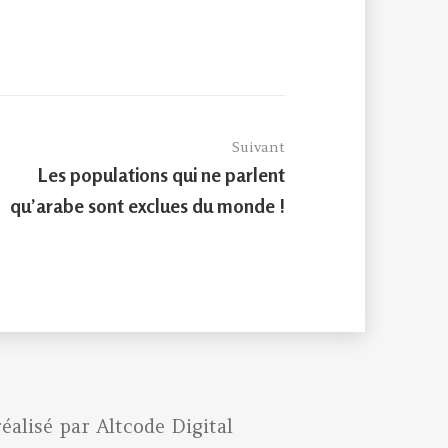
Suivant
Article
Les populations qui ne parlent
suivant :
qu’arabe sont exclues du monde !
réalisé par
Altcode Digital