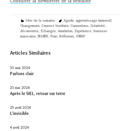
Consulter la newsletter de la semaine
Categories
Tags
Idée de la semaine
Agadir
,
apprentissage immersif
,
Changement
,
Connect Institute
,
Connexions
,
Créativité
,
découvertes
,
Échanges
,
émulation
,
Expérience
,
Jeunesse
marocaine
,
NABNI
,
Peur
,
Réflexion
,
UM6P
Articles Similaires
30 mai 2024
Parlons clair
23 mai 2024
Après le SIEL, retour sur terre
25 avril 2024
L’invisible
4 avril 2024