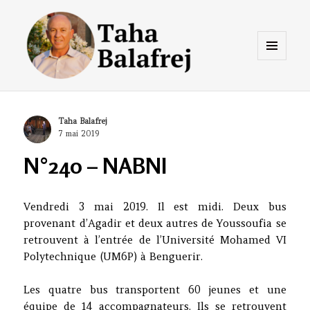
Menu
et
widgets
Taha Balafrej Blog
Author
Taha Balafrej
Posted
7 mai 2019
on
N°240 – NABNI
Vendredi 3 mai 2019. Il est midi. Deux bus
provenant d’Agadir et deux autres de Youssoufia se
retrouvent à l’entrée de l’Université Mohamed VI
Polytechnique (UM6P) à Benguerir.
Les quatre bus transportent 60 jeunes et une
équipe de 14 accompagnateurs. Ils se retrouvent