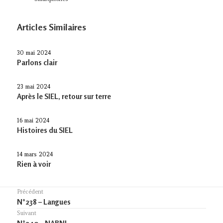
Articles Similaires
30 mai 2024
Parlons clair
23 mai 2024
Après le SIEL, retour sur terre
16 mai 2024
Histoires du SIEL
14 mars 2024
Rien à voir
Navigation
Précédent
Previous
N°238 – Langues
de
post:
Suivant
l’article
Article