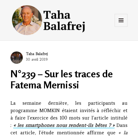
Menu
et
widgets
Taha Balafrej Blog
Author
Taha Balafrej
Posted
30 avril 2019
on
N°239 – Sur les traces de
Fatema Mernissi
La semaine dernière, les participants au
programme MOMKIN étaient invités à réfléchir et
à faire l’exercice des 100 mots sur l’article intitulé
:
« les smartphones nous rendent-ils bêtes ? »
Dans
cet article, l’étude mentionnée affirme que
« la