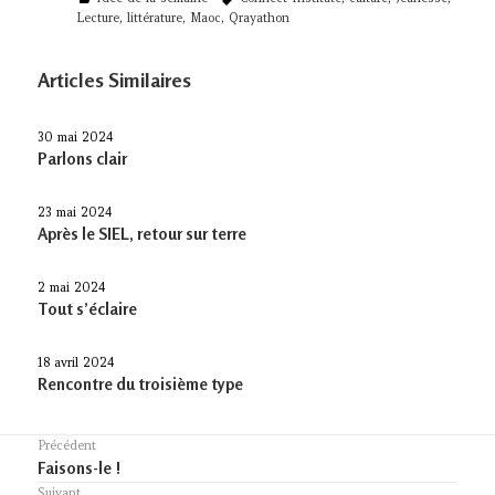
Lecture
,
littérature
,
Maoc
,
Qrayathon
Articles Similaires
30 mai 2024
Parlons clair
23 mai 2024
Après le SIEL, retour sur terre
2 mai 2024
Tout s’éclaire
18 avril 2024
Rencontre du troisième type
Navigation
Précédent
Previous
Faisons-le !
de
post:
Suivant