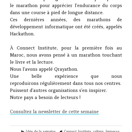
le marathon pour apprécier l’endurance du corps
dans une course à pied de longue distance.
Ces dernières années, des marathons de
développement informatique ont été créés, appelés
Hackathon.
À Connect Institute, pour la première fois au
Maroc, nous avons pensé à un marathon touchant
le livre et la lecture.
Nous l’avons appelé Qrayathon.
Une belle expérience que nous
reproduirons régulièrement dans tous nos centres.
Puissent d’autres organisations s’en inspirer.
Notre pays a besoin de lecteurs !
Consultez la newsletter de cette semain
e
Categories
Tags
Idée de la semaine
Connect Institute
,
culture
,
Jeunesse
,