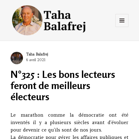
Menu
et
widgets
Taha Balafrej Blog
Author
Taha Balafrej
Posted
6 avril 2021
on
N°325 : Les bons lecteurs
feront de meilleurs
électeurs
Le marathon comme la démocratie ont été
inventés il y a plusieurs siècles avant d’évoluer
pour devenir ce qu’ils sont de nos jours.
La démocratie pour gérer les affaires publiques et