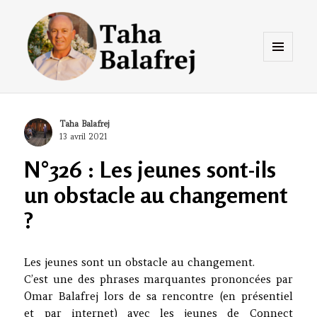
Menu
et
widgets
Taha Balafrej Blog
Author
Taha Balafrej
Posted
13 avril 2021
on
N°326 : Les jeunes sont-ils
un obstacle au changement
?
Les jeunes sont un obstacle au changement.
C’est une des phrases marquantes prononcées par
Omar Balafrej lors de sa rencontre (en présentiel
et par internet) avec les jeunes de Connect