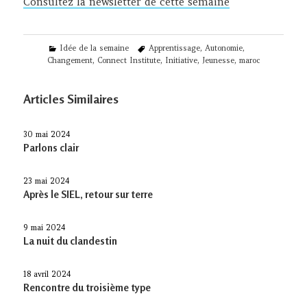
Consultez la newsletter de cette semaine
Categories
Tags
Idée de la semaine
Apprentissage
,
Autonomie
,
Changement
,
Connect Institute
,
Initiative
,
Jeunesse
,
maroc
Articles Similaires
30 mai 2024
Parlons clair
23 mai 2024
Après le SIEL, retour sur terre
9 mai 2024
La nuit du clandestin
18 avril 2024
Rencontre du troisième type